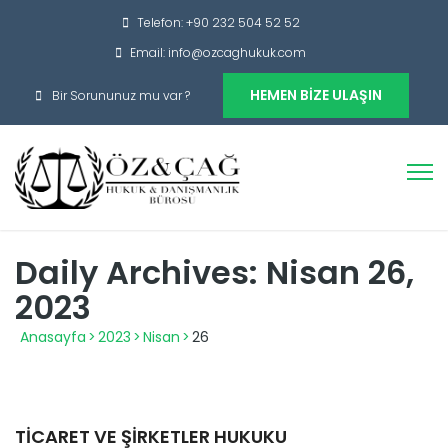
Telefon: +90 232 504 52 52
Email: info@ozcaghukuk.com
HEMEN BIZE ULAŞIN
Bir Sorununuz mu var ?
Daily Archives: Nisan 26,
2023
Anasayfa
>
2023
>
Nisan
>
26
TICARET VE ŞIRKETLER HUKUKU