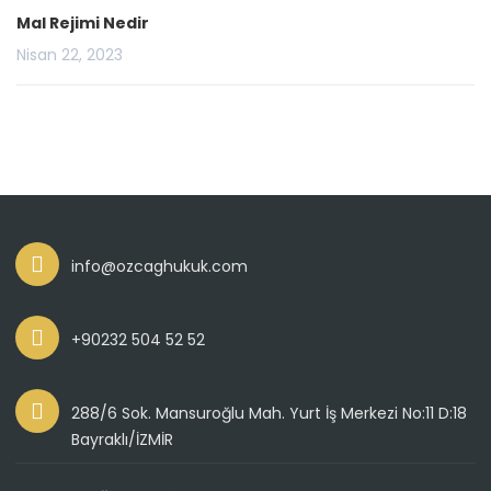
Mal Rejimi Nedir
Nisan 22, 2023
info@ozcaghukuk.com
+90232 504 52 52
288/6 Sok. Mansuroğlu Mah. Yurt İş Merkezi No:11 D:18
Bayraklı/İZMİR