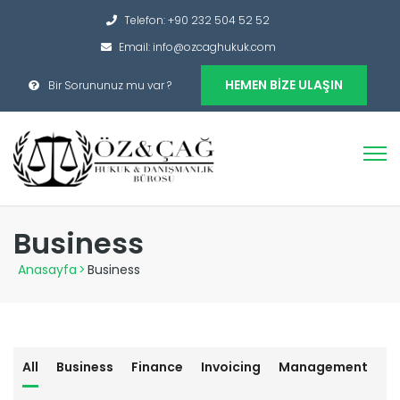
Telefon: +90 232 504 52 52
Email: info@ozcaghukuk.com
HEMEN BIZE ULAŞIN
Bir Sorununuz mu var ?
Business
Anasayfa
>
Business
All
Business
Finance
Invoicing
Management