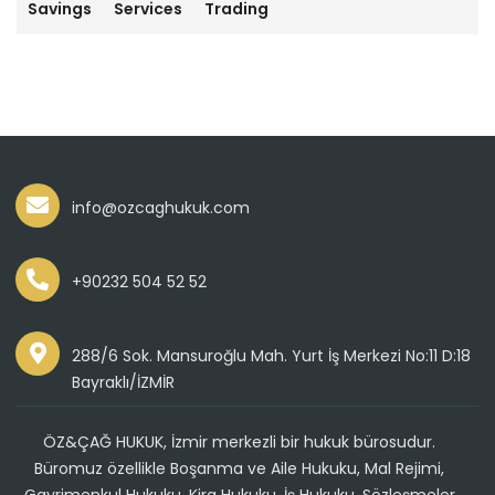
Savings
Services
Trading
info@ozcaghukuk.com
+90232 504 52 52
288/6 Sok. Mansuroğlu Mah. Yurt İş Merkezi No:11 D:18
Bayraklı/İZMİR
ÖZ&ÇAĞ HUKUK, İzmir merkezli bir hukuk bürosudur.
Büromuz özellikle Boşanma ve Aile Hukuku, Mal Rejimi,