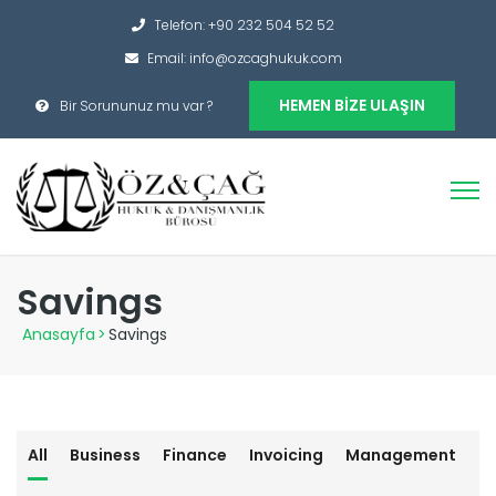
Telefon: +90 232 504 52 52
Email: info@ozcaghukuk.com
HEMEN BIZE ULAŞIN
Bir Sorununuz mu var ?
Savings
Anasayfa
>
Savings
All
Business
Finance
Invoicing
Management