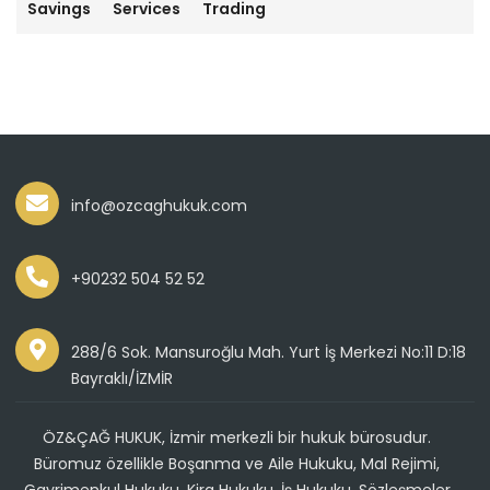
Savings
Services
Trading
info@ozcaghukuk.com
+90232 504 52 52
288/6 Sok. Mansuroğlu Mah. Yurt İş Merkezi No:11 D:18
Bayraklı/İZMİR
ÖZ&ÇAĞ HUKUK, İzmir merkezli bir hukuk bürosudur.
Büromuz özellikle Boşanma ve Aile Hukuku, Mal Rejimi,